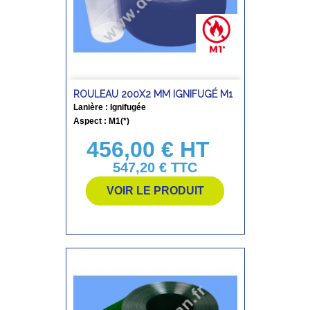
ROULEAU 200X2 MM IGNIFUGÉ M1
Lanière : Ignifugée
Aspect : M1(*)
456,00 € HT
Prix
547,20 €
TTC
VOIR LE PRODUIT