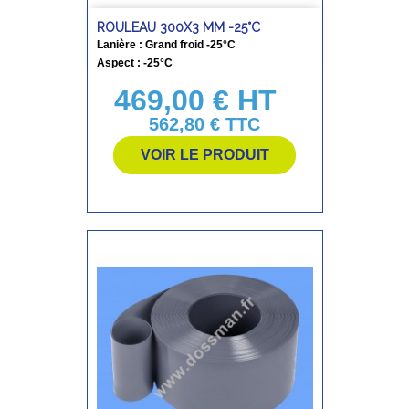
ROULEAU 300X3 MM -25°C
Lanière : Grand froid -25°C
Aspect : -25°C
469,00 € HT
Prix
562,80 €
TTC
VOIR LE PRODUIT