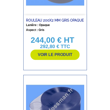
ROULEAU 200X2 MM GRIS OPAQUE
Lanière : Opaque
Aspect : Gris
244,00 € HT
Prix
292,80 €
TTC
VOIR LE PRODUIT