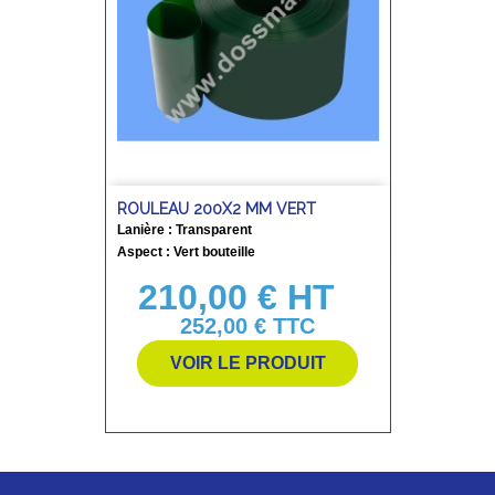
ROULEAU 200X2 MM VERT
Lanière : Transparent
Aspect : Vert bouteille
210,00 € HT
Prix
252,00 €
TTC
VOIR LE PRODUIT