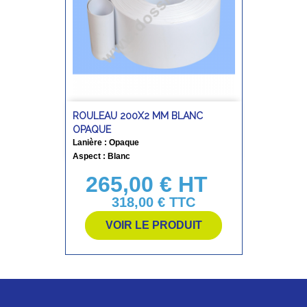
ROULEAU 200X2 MM BLANC
OPAQUE
Lanière : Opaque
Aspect : Blanc
265,00 € HT
Prix
318,00 €
TTC
VOIR LE PRODUIT