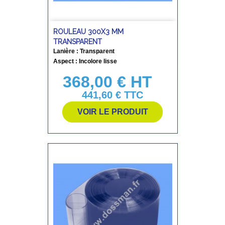
ROULEAU 300X3 MM
TRANSPARENT
Lanière : Transparent
Aspect : Incolore lisse
368,00 € HT
Prix
441,60 €
TTC
VOIR LE PRODUIT