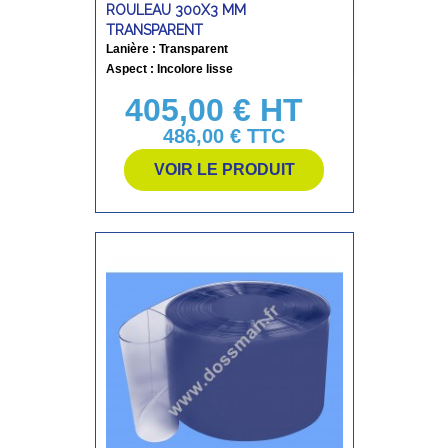
ROULEAU 300X3 MM
TRANSPARENT
Lanière : Transparent
Aspect : Incolore lisse
405,00 € HT
Prix
486,00 €
TTC
VOIR LE PRODUIT