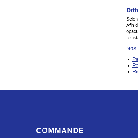
Dif
Selon
Afin d
opaqu
résis
Nos p
Pa
Pa
Ri
COMMANDE