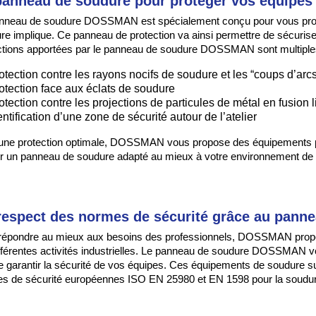
panneau de soudure pour protéger vos équipes
nneau de soudure DOSSMAN est spécialement conçu pour vous protége
re implique. Ce panneau de protection va ainsi permettre de sécurise
ctions apportées par le panneau de soudure DOSSMAN sont multiple
otection contre les rayons nocifs de soudure et les “coups d’arcs
otection face aux éclats de soudure
otection contre les projections de particules de métal en fusion
entification d’une zone de sécurité autour de l’atelier
une protection optimale, DOSSMAN vous propose des équipements pa
ir un panneau de soudure adapté au mieux à votre environnement de t
respect des normes de sécurité grâce au pan
répondre au mieux aux besoins des professionnels, DOSSMAN prop
ifférentes activités industrielles. Le panneau de soudure DOSSMAN v
de garantir la sécurité de vos équipes. Ces équipements de soudure 
s de sécurité européennes ISO EN 25980 et EN 1598 pour la soudur