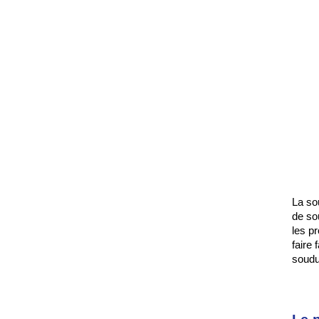
La so
de so
les p
faire
soudur