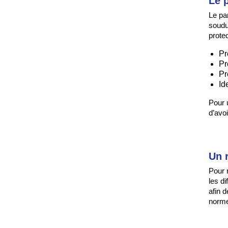
Le 
Le pa
soudu
prote
Pr
Pr
Pr
Id
Pour 
d’avo
Un 
Pour 
les d
afin 
norme