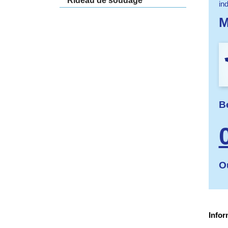
Rideau de soudage
in
M
Be
O
Infor