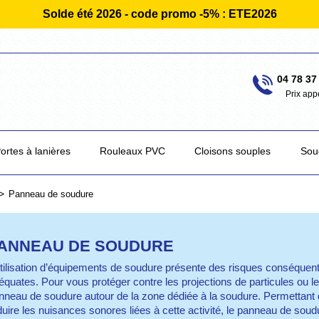
Solde été 2026 - code promo -5% : ETE2026
04 78 37
Prix app
ortes à lanières
Rouleaux PVC
Cloisons souples
Sou
Panneau de soudure
ANNEAU DE SOUDURE
utilisation d’équipements de soudure présente des risques conséquents 
équates. Pour vous protéger contre les projections de particules ou les
nneau de soudure autour de la zone dédiée à la soudure. Permettant d’i
duire les nuisances sonores liées à cette activité, le panneau de s