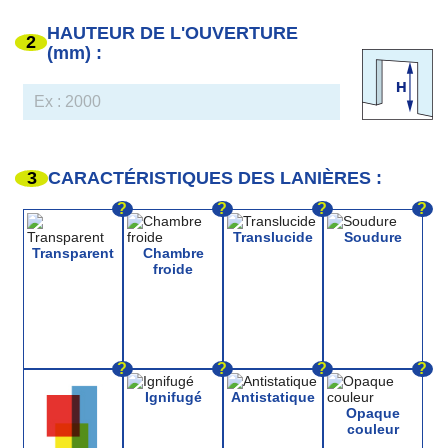
HAUTEUR DE L'OUVERTURE
2
(mm) :
3
CARACTÉRISTIQUES DES LANIÈRES :
?
?
?
?
Translucide
Soudure
Transparent
Chambre
froide
?
?
?
?
Ignifugé
Antistatique
Opaque
couleur