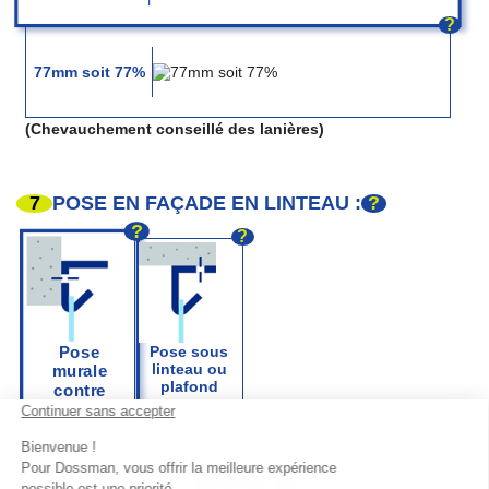
?
77mm soit 77%
(Chevauchement conseillé des lanières)
7
?
POSE EN FAÇADE EN LINTEAU :
?
?
Pose
Pose sous
linteau ou
murale
plafond
contre
linteau