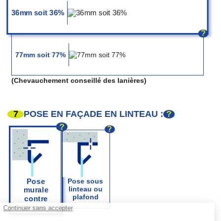
36mm soit 36%
?
77mm soit 77%
(Chevauchement conseillé des lanières)
7
?
POSE EN FAÇADE EN LINTEAU :
?
?
Pose
Pose sous
linteau ou
murale
plafond
contre
linteau