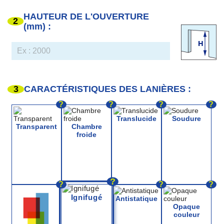
HAUTEUR DE L'OUVERTURE
2
(mm) :
3
CARACTÉRISTIQUES DES LANIÈRES :
?
?
?
?
Translucide
Soudure
Transparent
Chambre
froide
?
?
?
?
Ignifugé
Antistatique
Opaque
couleur